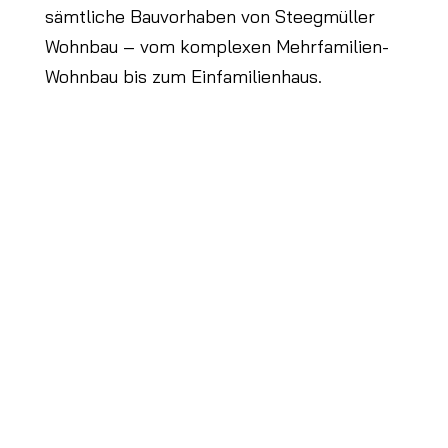
sämtliche Bauvorhaben von Steegmüller
Wohnbau – vom komplexen Mehrfamilien-
Wohnbau bis zum Einfamilienhaus.
Hier geht es zur Vita von
Architektin Sandra
Rapino
(geb. Steegmüller).
Geschäftsführung
Seit Oktober 2016 ist Sandra Rapino als
Gesellschafterin und Geschäftsführerin ein
fester Bestandteil von Steegmüller
Wohnbau.
Projekte
Unsere Projekte, bestehend aus
Mehrfamilienhäusern mit 2- bis 5-Zimmer-